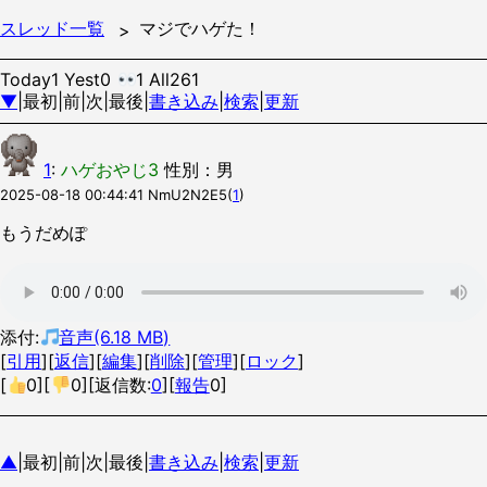
スレッド一覧
マジでハゲた！
Today1 Yest0
1 All261
▼
|最初|前|次|最後|
書き込み
|
検索
|
更新
1
:
ハゲおやじ3
性別：男
2025-08-18 00:44:41
NmU2N2E5
(
1
)
もうだめぽ
添付:
音声(6.18 MB)
[
引用
][
返信
][
編集
][
削除
][
管理
][
ロック
]
[
0
][
0
][返信数:
0
][
報告
0]
▲
|最初|前|次|最後|
書き込み
|
検索
|
更新