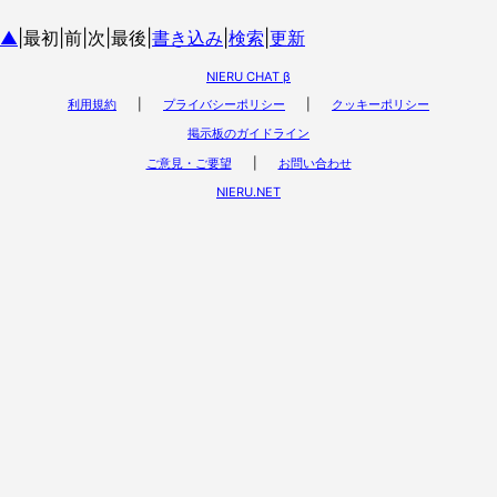
▲
|最初|前|次|最後|
書き込み
|
検索
|
更新
NIERU CHAT β
利用規約
|
プライバシーポリシー
|
クッキーポリシー
掲示板のガイドライン
ご意見・ご要望
|
お問い合わせ
NIERU.NET