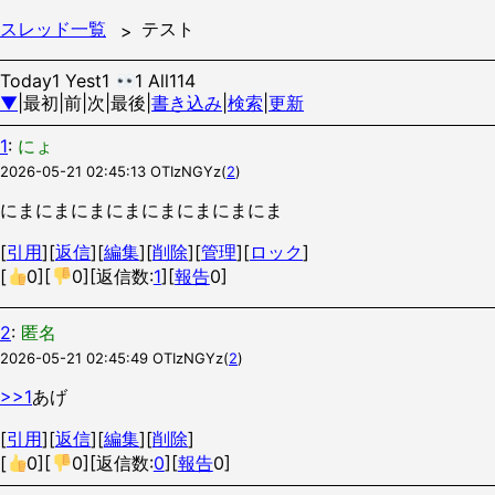
スレッド一覧
テスト
Today1 Yest1
1 All114
▼
|最初|前|次|最後|
書き込み
|
検索
|
更新
1
:
にょ
2026-05-21 02:45:13
OTIzNGYz
(
2
)
にまにまにまにまにまにまにまにま
[
引用
][
返信
][
編集
][
削除
][
管理
][
ロック
]
[
0
][
0
][返信数:
1
][
報告
0]
2
:
匿名
2026-05-21 02:45:49
OTIzNGYz
(
2
)
>>1
あげ
[
引用
][
返信
][
編集
][
削除
]
[
0
][
0
][返信数:
0
][
報告
0]