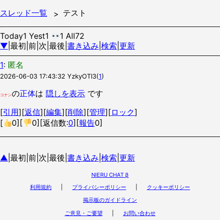
スレッド一覧
テスト
Today1 Yest1
1 All72
▼
|最初|前|次|最後|
書き込み
|
検索
|
更新
1
:
匿名
2026-06-03 17:43:32
YzkyOTI3
(
1
)
の
正体
は
隠しを表示
です
コナン
[
引用
][
返信
][
編集
][
削除
][
管理
][
ロック
]
[
0
][
0
][返信数:
0
][
報告
0]
▲
|最初|前|次|最後|
書き込み
|
検索
|
更新
NIERU CHAT β
利用規約
|
プライバシーポリシー
|
クッキーポリシー
掲示板のガイドライン
ご意見・ご要望
|
お問い合わせ